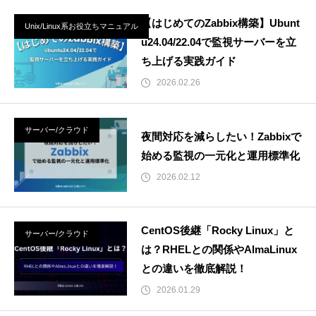
【はじめてのZabbix構築】Ubunt
Unix/Linux系お役立ちマニュアル
u24.04/22.04で監視サーバーを立
ち上げる実践ガイド
2026.02.26
サーバー/クラウド
夜間対応を減らしたい！Zabbixで
始める監視の一元化と運用標準化
2026.02.12
CentOS後継「Rocky Linux」と
サーバー/クラウド
は？RHELとの関係やAlmaLinux
との違いを徹底解説！
2026.01.29