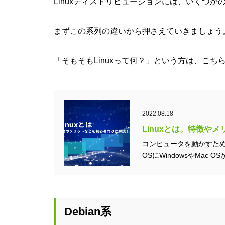
Linuxディストリビューションには、いくつ
まずこの系列の違いから押さえていきましょう
「そもそもLinuxって何？」という方は、こ
2022.08.18
Linuxとは。特徴や
コンピュータを動かすた
OSにWindowsやMac O
Debian系