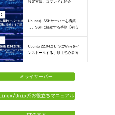
設定方法。コマンドも紹介
2
UbuntuにSSHサーバーを構築
し、SSHに接続する手順【初心者
向け】
3
Ubuntu 22.04.2 LTSにWineをイ
ンストールする手順【初心者向
け】